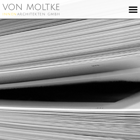
von moltke
innen
architekten gmbh