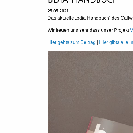
25.05.2021
Das aktuelle „bdia Handbuch“ des Callwe
Wir freuen uns sehr dass unser Projekt
W
Hier gehts zum Beitrag
|
Hier gibts alle
Video-
Player