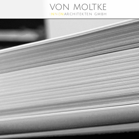
von moltke
innen
architekten gmbh