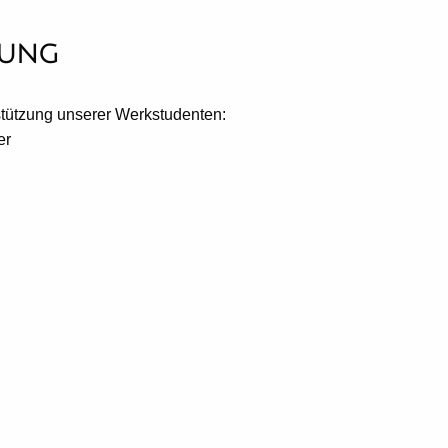
zung
rstützung unserer Werkstudenten:
er