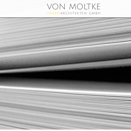
von moltke
innen
architekten gmbh