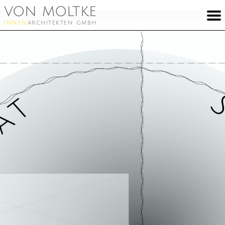
von moltke
innen
architekten gmbh