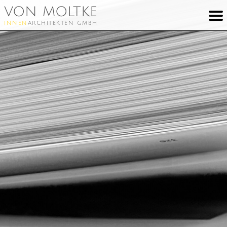
von moltke
innen
architekten gmbh