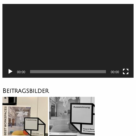
Video-
Player
00:00
00:00
Beitragsbilder